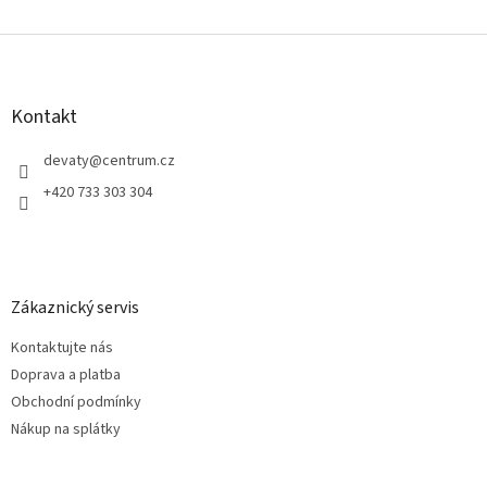
Z
á
p
a
Kontakt
t
í
devaty
@
centrum.cz
+420 733 303 304
Zákaznický servis
Kontaktujte nás
Doprava a platba
Obchodní podmínky
Nákup na splátky