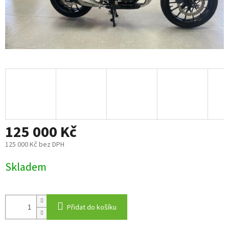
125 000 Kč
125 000 Kč bez DPH
Měrná
Skladem
cena:
Přidat do košíku