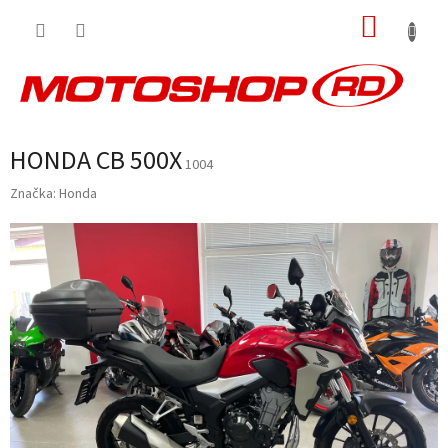
Přejít
NÁKUP
na
obsah
KOŠÍK
HONDA CB 500X
1004
Značka:
Honda