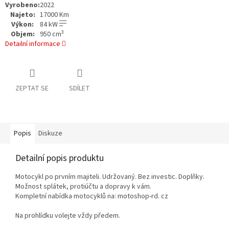
Vyrobeno:
2022
Najeto:
17000 Km
Výkon:
84 kW
3
Objem:
950 cm
Detailní informace
ZEPTAT SE
SDÍLET
Popis
Diskuze
Detailní popis produktu
Motocykl po prvním majiteli. Udržovaný. Bez investic. Doplňky.
Možnost splátek, protiúčtu a dopravy k vám.
Kompletní nabídka motocyklů na: motoshop-rd. cz
Na prohlídku volejte vždy předem.