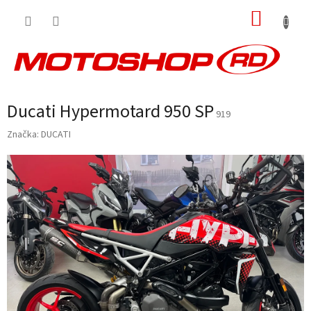
Přejít
NÁKUP
na
obsah
KOŠÍK
Ducati Hypermotard 950 SP
919
Značka:
DUCATI