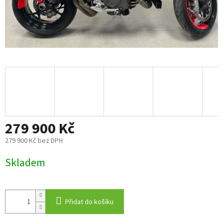
279 900 Kč
279 900 Kč bez DPH
Měrná
Skladem
cena:
Přidat do košíku