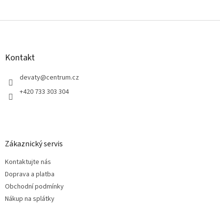
Z
á
p
a
Kontakt
t
í
devaty
@
centrum.cz
+420 733 303 304
Zákaznický servis
Kontaktujte nás
Doprava a platba
Obchodní podmínky
Nákup na splátky