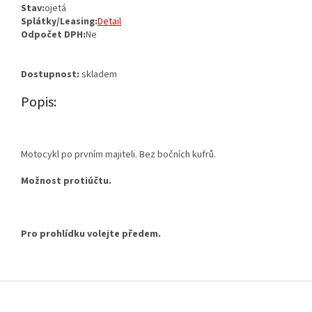
Stav:
ojetá
Splátky/Leasing:
Detail
Odpočet DPH:
Ne
Dostupnost:
skladem
Popis:
Motocykl po prvním majiteli. Bez bočních kufrů.
Možnost protiúčtu.
Pro prohlídku volejte předem.
Z
á