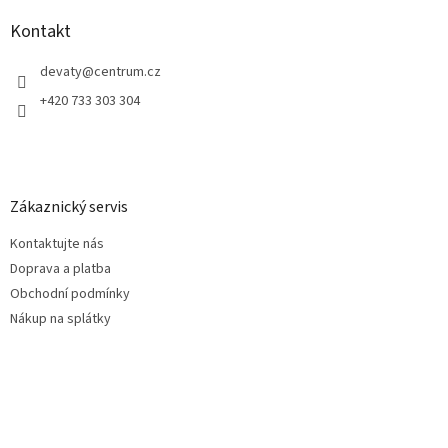
p
a
Kontakt
t
í
devaty
@
centrum.cz
+420 733 303 304
Zákaznický servis
Kontaktujte nás
Doprava a platba
Obchodní podmínky
Nákup na splátky