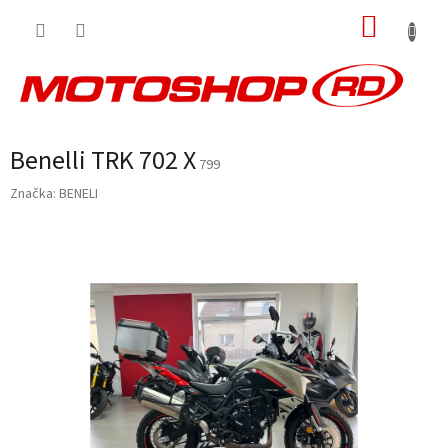
Přejít
NÁKUP
na
obsah
KOŠÍK
Benelli TRK 702 X
799
Značka:
BENELI