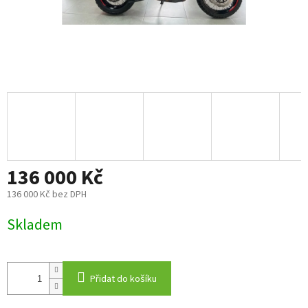
136 000 Kč
136 000 Kč bez DPH
Měrná
Skladem
cena:
Přidat do košíku